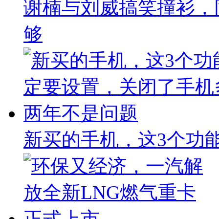
谢楠与刘威搞笑撞衫，
够
新买的手机，这3个功