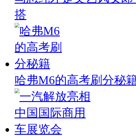
搭
哈弗M6的高考刷分秘