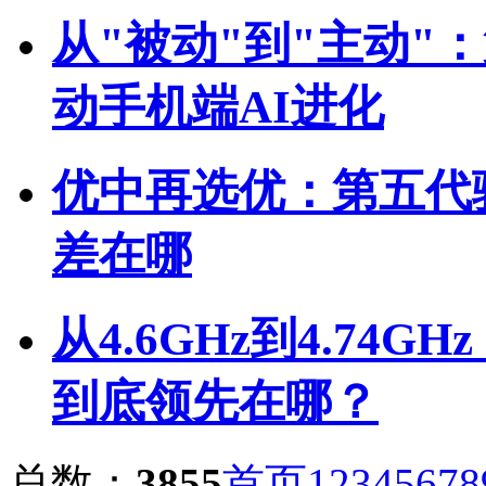
从"被动"到"主动"
动手机端AI进化
优中再选优：第五代
差在哪
从4.6GHz到4.74
到底领先在哪？
总数：
3855
首页
1
2
3
4
5
6
7
8