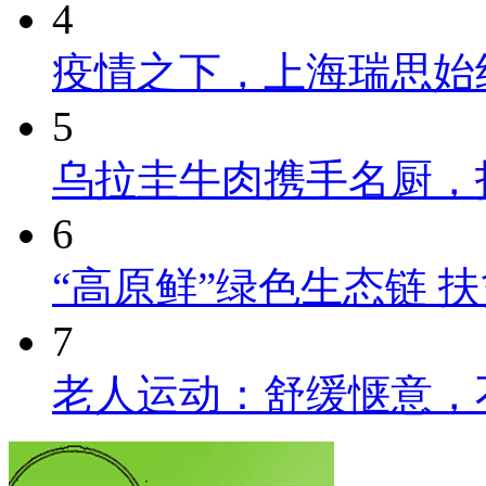
4
疫情之下，上海瑞思始
5
乌拉圭牛肉携手名厨，
6
“高原鲜”绿色生态链 
7
老人运动：舒缓惬意，