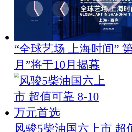
“全球艺场 上海时间”
月”将于10月揭幕
风骏5柴油国六上市 超值