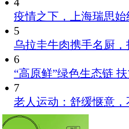
4
疫情之下，上海瑞思始
5
乌拉圭牛肉携手名厨，
6
“高原鲜”绿色生态链 
7
老人运动：舒缓惬意，