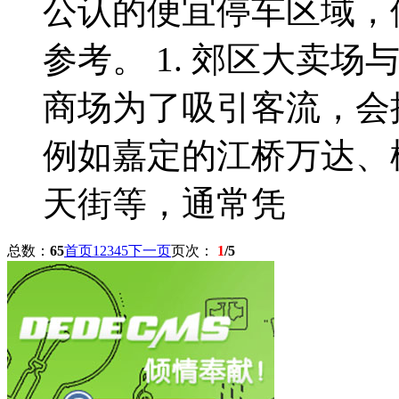
公认的便宜停车区域，
参考。 1. 郊区大卖场
商场为了吸引客流，会
例如嘉定的江桥万达、
天街等，通常凭
总数：
65
首页
1
2
3
4
5
下一页
页次：
1
/5