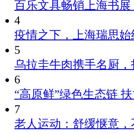
百乐文具畅销上海书展
4
疫情之下，上海瑞思始
5
乌拉圭牛肉携手名厨，
6
“高原鲜”绿色生态链 
7
老人运动：舒缓惬意，