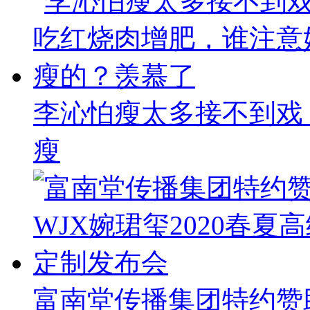
李沁怕瘦太多接不到戏
瘦
富南堂传播集团特约赞助