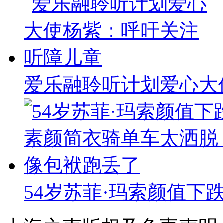
爱乐融聆听计划爱心大
54岁苏菲·玛索颜值下