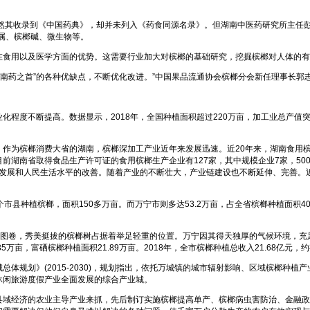
然其收录到《中国药典》，却并未列入《药食同源名录》。但湖南中医药研究所主任
金属、槟榔碱、微生物等。
在食用以及医学方面的优势。这需要行业加大对槟榔的基础研究，挖掘槟榔对人体的有
“南药之首”的各种优缺点，不断优化改进。”中国果品流通协会槟榔分会新任理事长
程度不断提高。数据显示，2018年，全国种植面积超过220万亩，加工业总产值突破
。作为槟榔消费大省的湖南，槟榔深加工产业近年来发展迅速。近20年来，湖南食用
湖南省取得食品生产许可证的食用槟榔生产企业有127家，其中规模企业7家，500
济的发展和人民生活水平的改善。随着产业的不断壮大，产业链建设也不断延伸、完善
县种植槟榔，面积150多万亩。而万宁市则多达53.2万亩，占全省槟榔种植面积40
史图卷，秀美挺拔的槟榔树占据着举足轻重的位置。万宁因其得天独厚的气候环境，
万亩，富硒槟榔种植面积21.89万亩。2018年，全市槟榔种植总收入21.68亿元，
体规划》(2015-2030)，规划指出，依托万城镇的城市辐射影响、区域槟榔种
休闲旅游度假产业全面发展的综合产业城。
县域经济的农业主导产业来抓，先后制订实施槟榔提高单产、槟榔病虫害防治、金融政