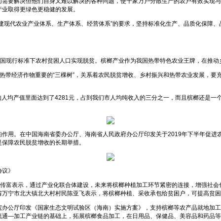
切需要解决但他们自身又难以解决的各种问题，使千家万户分散生产的农户有效实现与
产业取得更绿色更稳健的发展。
建现代农业产业体系、生产体系、经营体系”的要求，坚持标准化生产、品质化保障
确保我国现行标准下农村贫困人口实现脱贫。槟榔产业作为我国热带特色农业王牌，在推
热带经济作物重要的“三棵树”，关系着农民脱贫增收、乡村振兴和热带农业发展，要
民的人均产值里面达到了4281元，占到我们市人均纯收入的三分之一，而且槟榔还是
作用。在中国海南省委办公厅、海南省人民政府办公厅印发关于2019年下半年促进
是保障农民脱贫增收的长期举措。
协议》
孙传富表示，通过产业化联合体建设，未来将槟榔种植加工环节紧密的连接，增强社
省万宁市北大镇北大村村民陈亚飞表示，将槟榔种植、采收承包给贫困户，可提高贫困
院办公厅印发《国家生态文明试验区（海南）实施方案》，支持槟榔等农产品就地加工
流通—加工产业链的基础上，拓展槟榔食品加工，在日用品、保健品、美容品和药品等