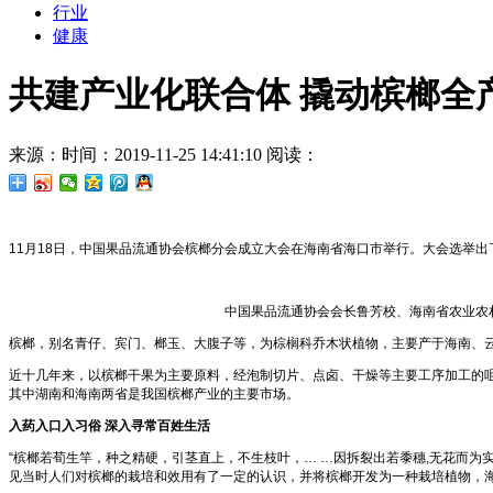
行业
健康
共建产业化联合体 撬动槟榔全
来源：
时间：2019-11-25 14:41:10
阅读：
11月18日，中国果品流通协会槟榔分会成立大会在海南省海口市举行。大会选举
中国果品流通协会会长鲁芳校、海南省农业农
槟榔，别名青仔、宾门、榔玉、大腹子等，为棕榈科乔木状植物，主要产于海南、云
近十几年来，以槟榔干果为主要原料，经泡制切片、点卤、干燥等主要工序加工的咀
其中湖南和海南两省是我国槟榔产业的主要市场。
入药入口入习俗
深入寻常百姓生活
“槟榔若荀生竿，种之精硬，引茎直上，不生枝叶，… …因拆裂出若黍穗,无花而
见当时人们对槟榔的栽培和效用有了一定的认识，并将槟榔开发为一种栽培植物，