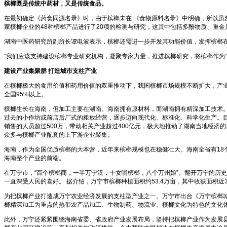
槟榔既是传统中药材，又是传统食品。
在最初确定《药食同源名录》时，由于槟榔未在 《食物原料名录》中明确，所以虽
家槟榔企业的48种槟榔产品进行了20项的检测与研究，这其中包括多酚物质、重
湖南中医药研究所副所长谭电波表示，槟榔还需进一步开发其功能价值，发挥槟榔
“我们应该支持建设槟榔专业研究机构，凝聚专家力量，推进槟榔研究，将槟榔作为
建设产业集聚群
打造城市支柱产业
在槟榔极大的食用价值和药用价值的双重推动下，我国槟榔市场规模不断扩大，产业化
全国95%以上。
槟榔生长在海南，但加工主要在湖南。海南拥有原材料，而湖南拥有精深加工技术
过去的小作坊或前店后厂式的粗放经营，逐步迈向现代化、标准化、科学化生产。目前
销售的人员超过500万，带动相关产业超过400亿元，极大地推动了湖南当地经
众多与槟榔产业配套的上下游企业聚集。
海南，作为全国优质槟榔的大本营，近年来槟榔规模也在稳健壮大。海南全省有18个市
海南整个产业的前端。
在万宁市，“百个槟榔商，一半万宁汉，十女嚼槟榔，八个万州娘”。翻开万宁的历
一直深受人民的喜好。 据介绍，万宁市槟榔种植面积约53.4万亩，其中收获面积近35
为把槟榔产业打造成万宁农业经济发展的支柱型产业之一。万宁市出台《万宁槟榔城总
榔精深加工为重点的热带农产品加工、生物制药、物流业、槟榔文化为特色的文化
此外，万宁还紧紧围绕海南省委、省政府产业发展布局，坚持把槟榔产业作为发展