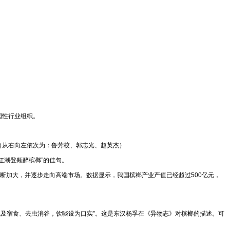
国性行业组织。
（从右向左依次为：鲁芳校、郭志光、赵英杰）
红潮登颊醉槟榔”的佳句。
断加大，并逐步走向高端市场。数据显示，我国槟榔产业产值已经超过500亿元，
气及宿食、去虫消谷，饮啖设为口实”。这是东汉杨孚在《异物志》对槟榔的描述。可