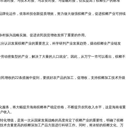
市场对接、与技术对接、与农资对接、与金融对接，切实提高了槟榔生产的标准
、品牌化运作，依靠科技创新提质增效，努力做大做强槟榔产业，促进槟榔产业可持续
动乡村振兴战略实施、促进农民脱贫增收发挥了重要的作用。
充分认识发展槟榔产业的重要意义，科学研判产业发展趋势，撬动槟榔全产业链发
一个劳动密集型的产业，解决了大量的人口就业”。因此，从万宁一市可以看出，槟榔不
农民增收的22条措施中提到，要抓好农产品的加工，促增收，支持槟榔加工技术升级
会化服务，将大幅提升海南槟榔单产稳定价格，不断提升农民收入水平，这是海南省重
户收入。
转化增值，是第一次从国家发展战略的高度肯定了槟榔产业的重要性，明确了槟榔
技术含量更高的槟榔深加工产品方面进行科研工作。同时，将浓郁的槟榔文化、万