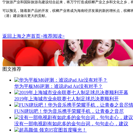
宁旅游产业和国际旅游岛建设结合起来，将万宁打造成槟榔产业之乡和文化之乡，
可以预见，随着新产品的开发，槟榔产业将成为海南经济发展的新的增长点，槟榔
（港）建设做出更大的贡献。
返回上海之声首页>推荐阅读>
图文推荐
华为平板M6评测：谁说iPad Air没有对手？
2019年上海城市业余联赛七人制足球总决赛顺利开
FUN肆玩吧！华为音乐携手荣耀手机，让青春之音尽
没有一部电视剧有如此多的金句台词，句句走心，建议