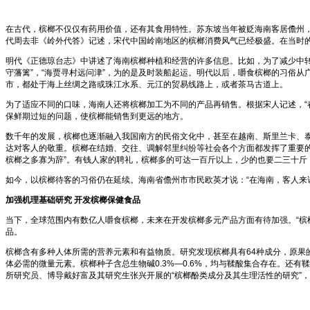
在古代，槟榔不仅仅有药用价值，还有其食用特性。苏东坡当年被贬海南客居儋州，
代周去非《岭外代答》记述，宋代中国岭南地区的槟榔消费风气已经极盛。在当时的
明代《正德琼台志》中讲述了海南槟榔种植和经营的许多信息。比如，为了减少中
守藩篱”，“海贾寻村远问津”，为的是及时装船起运。明代以后，嚼食槟榔的习俗
市，都处于海上丝绸之路或珠江水系、元江的贸易线路上，或者茶马古道上。
为了适应不同的口味，海南人还将槟榔加工为不同的产品再销售。根据宋人记述，“
保鲜期过短的问题，使槟榔能销售到更远的地方。
数千年的发展，槟榔也逐渐融入我国南方的民俗文化中，甚至在越南、斯里兰卡、
达对客人的敬重。槟榔在结婚、交往、调解邻里纠纷等社会各个方面都发挥了重要
槟榔之多寡为辞”。有钱人家的聘礼，槟榔多的可达一百斤以上，少的也要二三十斤
如今，以槟榔待客的习俗仍在延续。海南省儋州市市民欧英才说：“在海南，客人来
加强机理基础研究
开发槟榔保健食品
当下，全球范围内有数亿人嚼食槟榔，未来在开发槟榔多元产品方面有待加强。“槟
品。
槟榔含有多种人体所需的营养元素和有益物质。研究发现槟榔具有64种成分，原果的主要成
体必需的微量元素。槟榔种子含总生物碱0.3%—0.6%，均与鞣酸集合存在。
所研究员、博导戴好富及其研究生张兴开展的“槟榔酚类成分及其生理活性的研究”