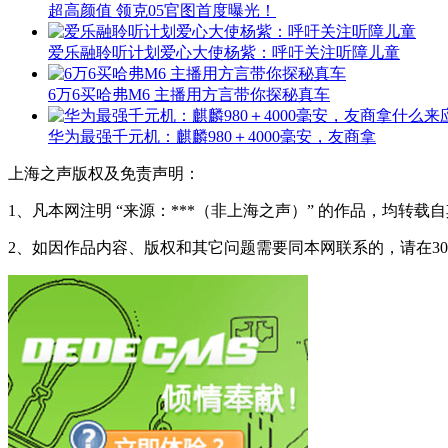
超高颜值 领克05官图首度曝光！
爱乐融聆听计划爱心大使杨紫：呼吁关注听障儿童
6万6买哈弗M6 主播用方言带你探秘真车
华为最强千元机：麒麟980＋4000毫安，友商拿
上海之声版权及免责声明：
1、凡本网注明 “来源：***（非上海之声）” 的作品，均
2、如因作品内容、版权和其它问题需要同本网联系的，请在3