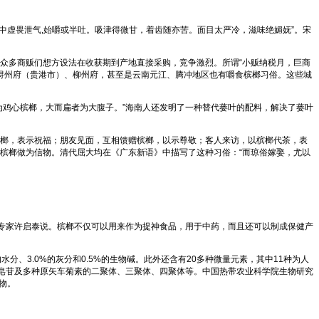
中虚畏泄气,始嚼或半吐。吸津得微甘，着齿随亦苦。面目太严冷，滋味绝媚妩”。宋
众多商贩们想方设法在收获期到产地直接采购，竞争激烈。所谓“小贩纳税月，巨商
 浔州府（贵港市）、柳州府，甚至是云南元江、腾冲地区也有嚼食槟榔习俗。这些城
为鸡心槟榔，大而扁者为大腹子。”海南人还发明了一种替代蒌叶的配料，解决了蒌叶
榔，表示祝福；朋友见面，互相馈赠槟榔，以示尊敬；客人来访，以槟榔代茶，表
槟榔做为信物。清代屈大均在《广东新语》中描写了这种习俗：“而琼俗嫁娶，尤以
审专家许启泰说。槟榔不仅可以用来作为提神食品，用于中药，而且还可以制成保健产
的水分、3.0%的灰分和0.5%的生物碱。此外还含有20多种微量元素，其中11种为人
、皂苷及多种原矢车菊素的二聚体、三聚体、四聚体等。中国热带农业科学院生物研究
物。