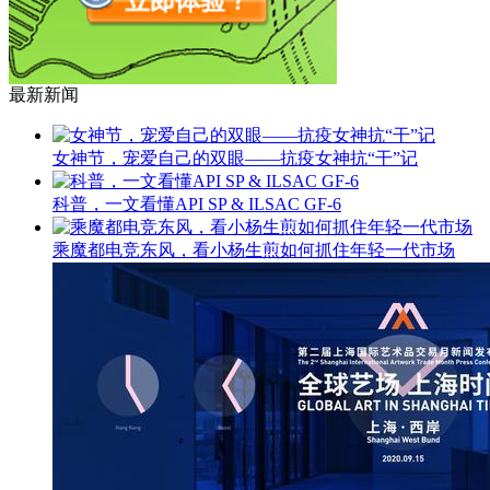
最新新闻
女神节，宠爱自己的双眼——抗疫女神抗“干”记
科普，一文看懂API SP & ILSAC GF-6
乘魔都电竞东风，看小杨生煎如何抓住年轻一代市场