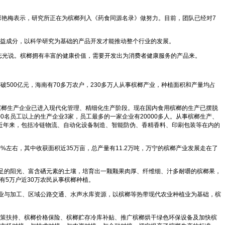
彭艳梅表示，研究所正在为槟榔列入《药食同源名录》做努力。目前，团队已经对7
益成分，以科学研究为基础的产品开发才能推动整个行业的发展。
郭志光说。槟榔拥有丰富的健康价值，需要开发出为消费者健康服务的产品来。
500亿元，海南有70多万农户，230多万人从事槟榔产业，种植面积和产量均占
槟榔生产企业已进入现代化管理、精细化生产阶段。现在国内食用槟榔的生产已摆脱
0名员工以上的生产企业3家，员工最多的一家企业有20000多人。从事槟榔生产、
。近年来，包括冷链物流、自动化设备制造、智能防伪、香精香料、印刷包装等在内的
%左右，其中收获面积近35万亩，总产量有11.2万吨，万宁的槟榔产业发展走在了
充足的阳光、富含硒元素的土壤，培育出一颗颗果肉厚、纤维细、汁多耐嚼的槟榔果，
约有5万户近30万农民从事槟榔种植。
植产业与加工、区域公路交通、水声水库资源，以槟榔等热带现代农业种植业为基础，槟
策扶持、槟榔价格保险、槟榔贮存冷库补贴、推广槟榔烘干绿色环保设备及加快槟