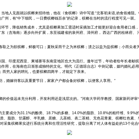
当地人见面就以槟榔来招待他，他在《食槟榔》诗中写道:“北客初未谙,劝食俗难阻。
广州，有“中下细民，一日费槟榔钱百余”的记录，槟榔在当时的流行程度可见一斑。
转环节，降低销售成本，尤其是槟榔果加工需适时采摘加工才能更好迎合食用者口感，
从广东（含海南）逐步向外扩展，东至福建省的泉州府、漳州府， 西达广西的桂林府、
春取之为软槟榔，鲜极可口；夏秋采而干之为米槟榔；渍之以盐为盐槟榔；小而尖者
泰国、印度尼西亚、柬埔寨等东南亚地区也大为流行。逢年过节，年幼者给年长者献槟
的作用，在海南也日渐形成独特的文化。明代《正德琼台志》中则记载，媒约婚礼必用
；而穷人家的聘礼，也要槟榔四两半，才能定下亲来。
访，婚嫁待客以及重要节日，家家户户都会备好槟榔，以便客人享用。”
榔的价值远未充分利用，开发利用还是浅层次的。”河南大学药学教授、国家新药评
分为31.1%的酚类、18.7%的多糖、14.0%的脂肪、10.8%的粗纤维、9.9%
还有鞣质、脂肪、甘露醇、半乳糖、蔗糖、儿茶精、表二茶精、无色花青素、槟榔红色素
，对采集槟榔果实进行系统分离和生理活性研究，提取分离了对人体有益处的13个化合