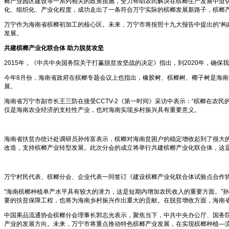
榔产业园区建设等一系列相关的政策措施，全力帮助农民解决在槟榔生产发展中迫
化、组织化、产业化程度，成功走出了一条符合万宁实际的槟榔发展新路子，槟榔
万宁作为海南省槟榔初加工的核心区。未来，万宁市将按照十九大报告中提出的“构
发展。
共建槟榔产业化联合体
助力脱贫攻坚
2015年，《中共中央国务院关于打赢脱贫攻坚战的决定》指出，到2020年，
今年8月份，海南省政府在槟榔专题会议上也指出，橡胶树、槟榔树、椰子树是海南
展。
海南省万宁市副市长王三防在接受CCTV-2《第一时间》采访中表示：“槟榔在农
仅是海南农业经济的支柱性产业，也对海南实现乡村振兴具有重要意义。
海南省扶贫办统计处调研员孙传富表示，槟榔对海南贫困户的稳定增收起到了很大的
改造，支持槟榔产业转型发展。此次分会的成立将举行共建槟榔产业化联合体，这
万宁村民代表、槟榔分会、企业代表一同签订《建设槟榔产业化联合体试验点合作
“海南槟榔种植单产水平具有较大的潜力，这是短期内增加农民收入的重要方面。”
要的扶贫保障工程，也将为海南乡村振兴作出重大的贡献。在脱贫增收方面，海南
中国果品流通协会槟榔分会理事长郭志光表示，聚焦当下，中共中央办公厅、国务
产业的发展方向。未来，万宁市将重点推动特色槟榔产业发展，在实现槟榔种植—