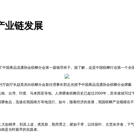
产业链发展
出了中国果品流通协会槟榔分会第一届领导班子。据了解，这是中国槟榔行业第一个全
村厅副厅长赵英杰向槟榔分会新任理事长郭志光授予中国果品流通协会槟榔分会牌匾
南、台湾、印度、马来西亚等地。人类嚼食槟榔历史已超过2000年，苏东坡就写过“
嚼食品，迅速在我国南方等地流行。如今，随着经济的发展，我国槟榔产业规模在不
为实,大如桃李，剖其上皮，煮其肤，熟而贯之，硬如干枣，以扶留叶、古贲灰并食，下
海南是当时最早的实践者。