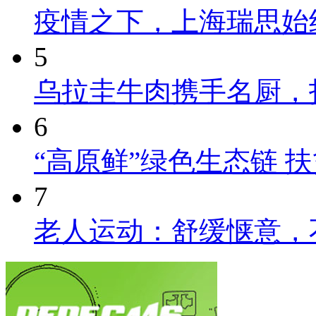
疫情之下，上海瑞思始
5
乌拉圭牛肉携手名厨，
6
“高原鲜”绿色生态链 
7
老人运动：舒缓惬意，