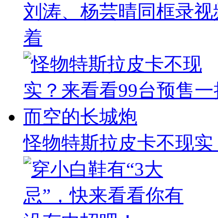
刘涛、杨芸晴同框录视
着
怪物特斯拉皮卡不现实