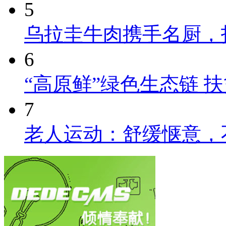
5
乌拉圭牛肉携手名厨，
6
“高原鲜”绿色生态链 
7
老人运动：舒缓惬意，