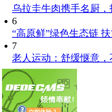
乌拉圭牛肉携手名厨，
6
“高原鲜”绿色生态链 
7
老人运动：舒缓惬意，