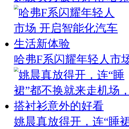
哈弗F系闪耀年轻人市
姚晨真放得开，连“睡