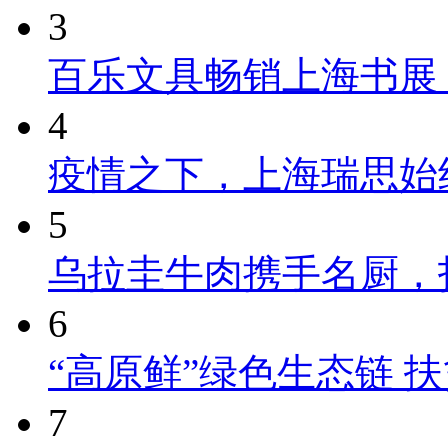
3
百乐文具畅销上海书展
4
疫情之下，上海瑞思始
5
乌拉圭牛肉携手名厨，
6
“高原鲜”绿色生态链 
7