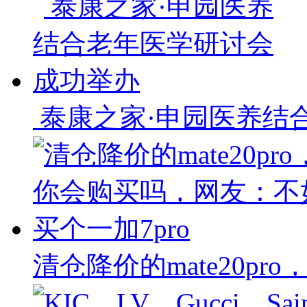
​ 泰康之家·申园医养
清仓降价的mate20p