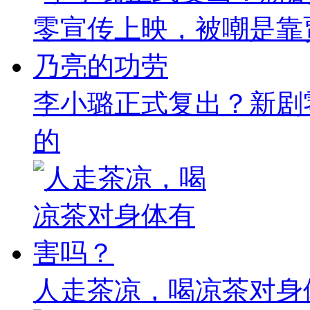
李小璐正式复出？新剧
的
人走茶凉，喝凉茶对身