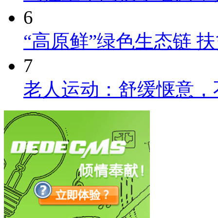
6
“高原鲜”绿色生态链 
7
老人运动：舒缓惬意，