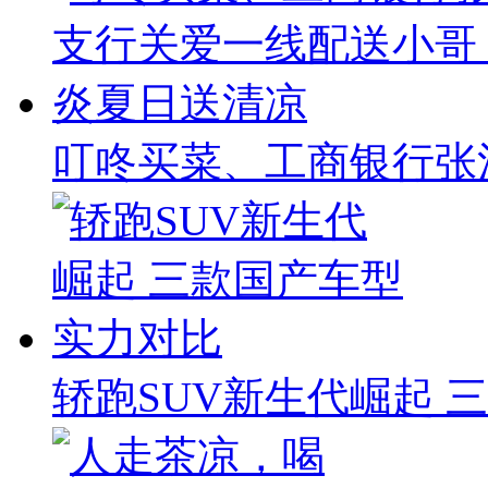
叮咚买菜、工商银行张
轿跑SUV新生代崛起 