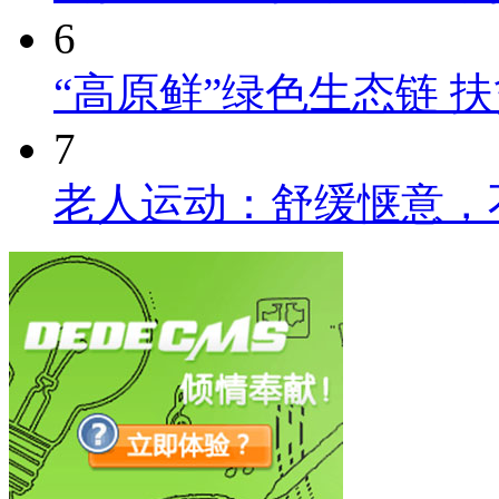
6
“高原鲜”绿色生态链 
7
老人运动：舒缓惬意，