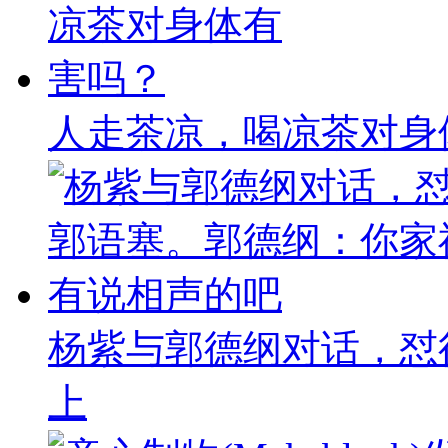
人走茶凉，喝凉茶对身
杨紫与郭德纲对话，怼
上