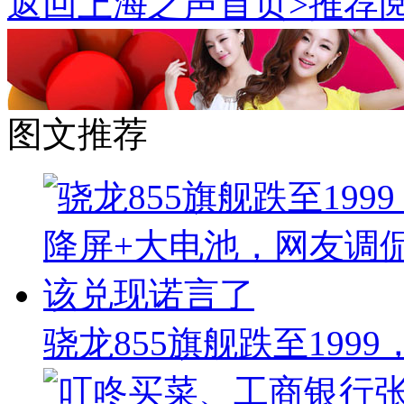
返回上海之声首页>推荐阅
图文推荐
骁龙855旗舰跌至199