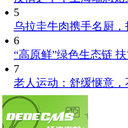
5
乌拉圭牛肉携手名厨，
6
“高原鲜”绿色生态链 
7
老人运动：舒缓惬意，