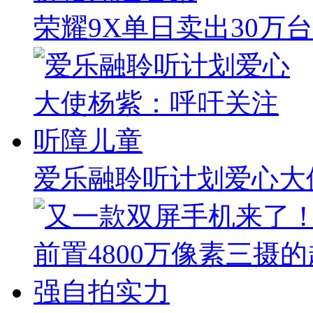
荣耀9X单日卖出30万
爱乐融聆听计划爱心大