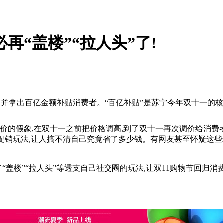
必再“盖楼”“拉人头”了!
度,并拿出百亿金额补贴消费者。“百亿补贴”是苏宁今年双十一的
价的假象,在双十一之前把价格调高,到了双十一再次调价给消费者造
的促销玩法,让人搞不清自己究竟省了多少钱。有网友甚至怀疑这些
“盖楼”“拉人头”等透支自己社交圈的玩法,让双11购物节回归消