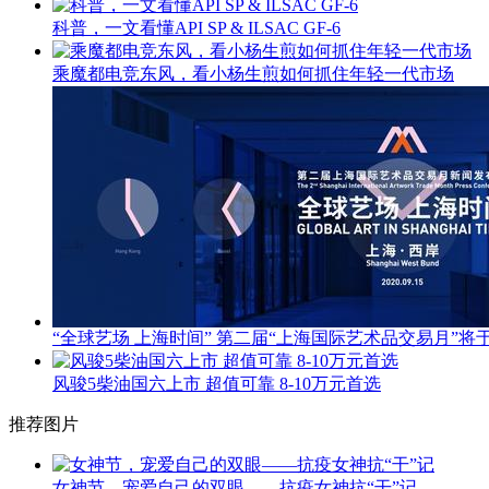
科普，一文看懂API SP & ILSAC GF-6
乘魔都电竞东风，看小杨生煎如何抓住年轻一代市场
“全球艺场 上海时间” 第二届“上海国际艺术品交易月”将于
风骏5柴油国六上市 超值可靠 8-10万元首选
推荐图片
女神节，宠爱自己的双眼——抗疫女神抗“干”记