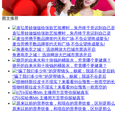
图文推荐
袁弘带娃做饭给张歆艺按摩时，朱丹终于意识到自己是
麦当劳携手数品牌签约天和广场,不负众望终成鳌头!
角逐电竞之城！ 迅游网游大巴城市票选开启
烧开的自来水和十块钱的桶装水，究竟哪个更健康？
“骗了我们多少年”的穿帮镜头，杨紫：我该不会是后
怪物特斯拉皮卡不现实？来看看99台预售一抢而空的
6万6买哈弗M6 主播用方言带你探秘真车
原来以前的营养饮食，和现在的营养饮食，区别是那么