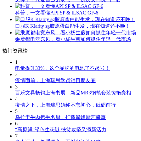
科普，一文看懂API SP & ILSAC GF-6
口服K Klarity sg胶原蛋白能生发，现在知道还不晚！
乘魔都电竞东风，看小杨生煎如何抓住年轻一代市场
热门资讯榜
1
电量提升33%，这个品牌的电池了不起啦！
2
疫情面前，上海瑞思学员泪目朋友圈
3
百乐文具畅销上海书展，新品MR3钢笔套装惊艳亮相
4
疫情之下，上海瑞思始终不忘初心，砥砺前行
5
乌拉圭牛肉携手名厨，打造巅峰厨艺盛事
6
“高原鲜”绿色生态链 扶贫攻坚又添新活力
7