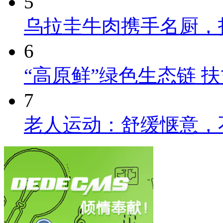
5
乌拉圭牛肉携手名厨，
6
“高原鲜”绿色生态链 
7
老人运动：舒缓惬意，