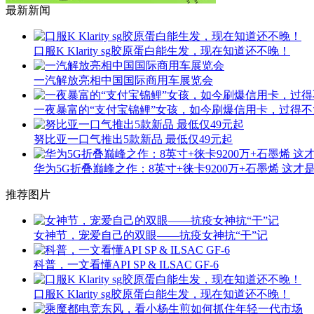
最新新闻
口服K Klarity sg胶原蛋白能生发，现在知道还不晚！
一汽解放亮相中国国际商用车展览会
一夜暴富的“支付宝锦鲤”女孩，如今刷爆信用卡，过得不
努比亚一口气推出5款新品 最低仅49元起
华为5G折叠巅峰之作：8英寸+徕卡9200万+石墨烯 这才
推荐图片
女神节，宠爱自己的双眼——抗疫女神抗“干”记
科普，一文看懂API SP & ILSAC GF-6
口服K Klarity sg胶原蛋白能生发，现在知道还不晚！