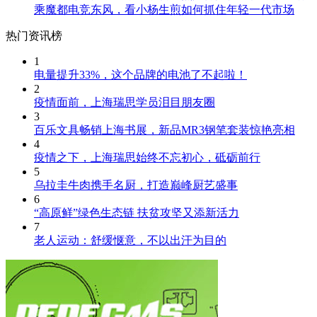
乘魔都电竞东风，看小杨生煎如何抓住年轻一代市场
热门资讯榜
1
电量提升33%，这个品牌的电池了不起啦！
2
疫情面前，上海瑞思学员泪目朋友圈
3
百乐文具畅销上海书展，新品MR3钢笔套装惊艳亮相
4
疫情之下，上海瑞思始终不忘初心，砥砺前行
5
乌拉圭牛肉携手名厨，打造巅峰厨艺盛事
6
“高原鲜”绿色生态链 扶贫攻坚又添新活力
7
老人运动：舒缓惬意，不以出汗为目的