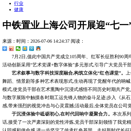
行业
健康
中铁置业上海公司开展迎“七一
来源：
时间：2026-07-06 14:24:37
阅读：
7月2日,值此中国共产党成立105周年、红军长征胜利90
活动创新采用“艺术党课+数字体验”多元形式,引导广大党员
艺术叙事与数字科技深度融合,构筑立体化“红色课堂”。
上
舞蹈、情景剧等多种艺术表现形式,生动再现了觉醒年代的呐喊
模式,使党员干部在艺术熏陶中沉浸式感悟不同历史时期共产党
与数字展陈中触摸各时期工运先锋人物的奋斗足迹;步入《从石库
感,带来强烈的视觉冲击与心灵震撼;活动最后,全体党员在公司
于沉浸体验中砥砺初心,在时代回响中凝聚合力。
本次系列
话,接受了一次严肃深刻的党性淬炼,党员干部深刻领悟了我党
认同感和使命感,进一步坚定了传承红色基因、走好新时代长征