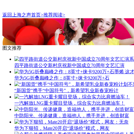
返回上海之声首页>推荐阅读>
图文推荐
四平路街道公交新村庆祝新中国成立70周年文艺汇演
华为5G折叠巅峰之作：8英寸+徕卡9200万+石
“新国货”携手“中国符号”，新希望乳业新春宠粉计
一汽解放LNG重卡耀目登场，综合实力比肩燃油车！
中防阳光、传递健康，造福他人，携手并进，创造财富
华为下狠招，Mate20开启“退场价”模式，网友