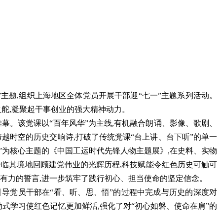
程”主题,组织上海地区全体党员开展干部迎“七一”主题系列活动。
之舵,凝聚起干事创业的强大精神动力。
帷幕。该党课以“百年风华”为主线,有机融合朗诵、影像、歌剧、
越时空的历史交响诗,打破了传统党课“台上讲、台下听”的单一
”为核心主题的《中国工运时代先锋人物主题展》,在史料、实物
,身临其境地回顾建党伟业的光辉历程,科技赋能令红色历史可触可
锵有力的誓言,进一步筑牢了践行初心、担当使命的坚定信念。
引导党员干部在“看、听、思、悟”的过程中完成与历史的深度对
式学习使红色记忆更加鲜活,强化了对“初心如磐、使命在肩”的