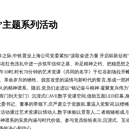
”主题系列活动
周年之际,中铁置业上海公司党委紧扣“汲取奋进力量 开启崭新征
干部在红色洗礼中进一步筑牢信仰之基、补足精神之钙、把稳思想
午10时,时长70分钟的艺术党课《共同的名字》于红谷剧场拉开
、革命岁月的牺牲、脱贫攻坚的温情与新时代的誓言,形成一部跨
人的精神谱系。随后,党员们走进以“铭记奋斗精神·凝聚复兴伟力
门到天安门》沉浸式CAVE数字党课空间,借助五面LED巨幕
党委书记、董事的带领下,庄严肃立于党旗前,重温入党誓词,以铿
活动通过艺术党课以情动人,数字体验以景育人,二者相辅相成,
精神谱系的实质内涵与时代价值。参与党员纷纷表示,沉浸式、互动
路的决心和信心。