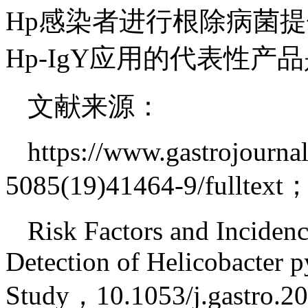
Hp感染者进行根除病菌
Hp-IgY应用的代表性产
文献来源：
https://www.gastrojournal
5085(19)41464-9/fulltext
Risk Factors and Incidenc
Detection of Helicobacter p
Study，10.1053/j.gastro.20