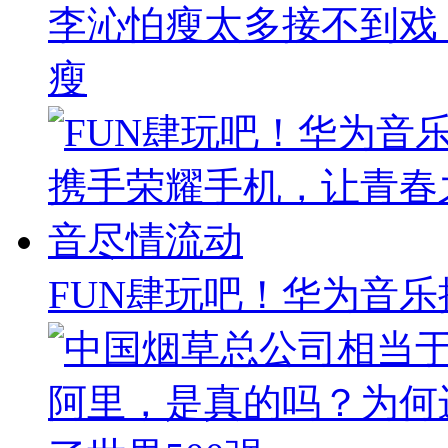
李沁怕瘦太多接不到戏
瘦
FUN肆玩吧！华为音