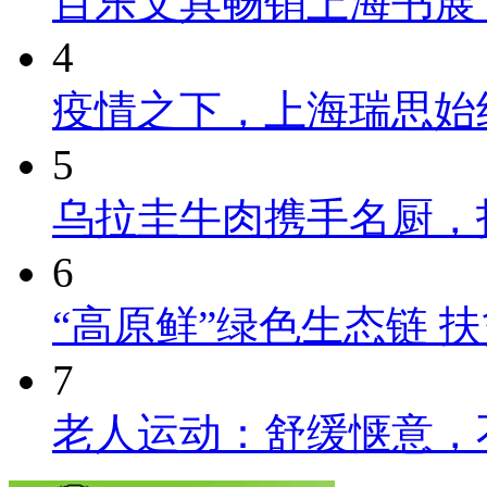
百乐文具畅销上海书展
4
疫情之下，上海瑞思始
5
乌拉圭牛肉携手名厨，
6
“高原鲜”绿色生态链 
7
老人运动：舒缓惬意，