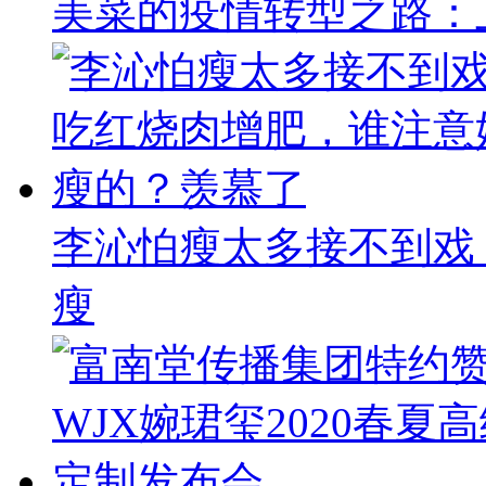
美菜的疫情转型之路：
李沁怕瘦太多接不到戏
瘦