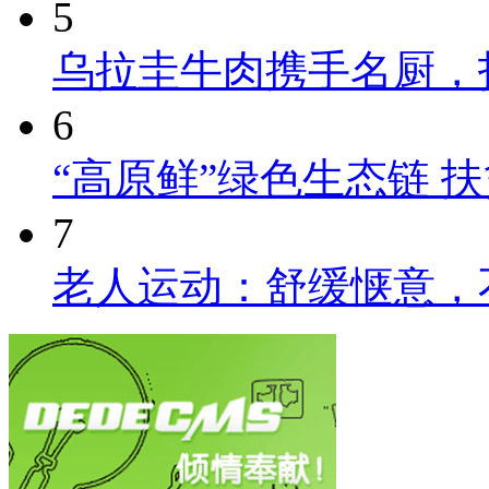
5
乌拉圭牛肉携手名厨，
6
“高原鲜”绿色生态链 
7
老人运动：舒缓惬意，