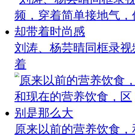
刘涛、杨芸晴同框录视
着
原来以前的营养饮食，