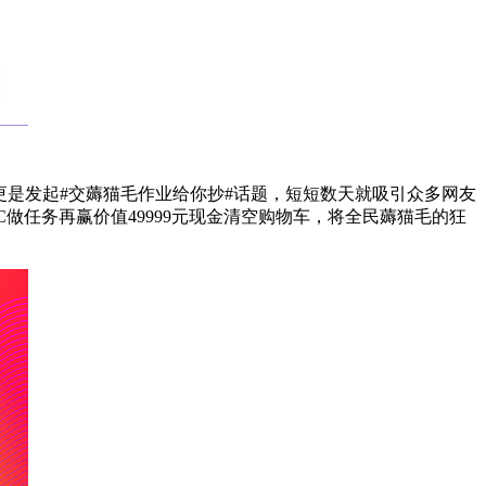
V更是发起#交薅猫毛作业给你抄#话题，短短数天就吸引众多网友
做任务再赢价值49999元现金清空购物车，将全民薅猫毛的狂