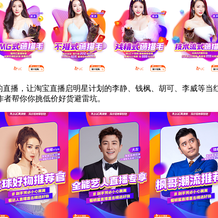
人团”的直播，让淘宝直播启明星计划的李静、钱枫、胡可、李威等
作者帮你你挑低价好货避雷坑。