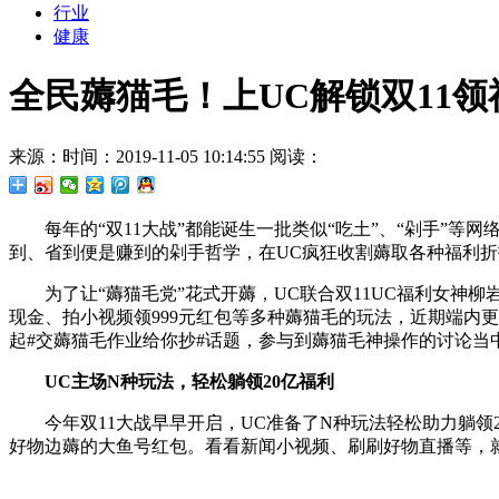
行业
健康
全民薅猫毛！上UC解锁双11
来源：
时间：2019-11-05 10:14:55
阅读：
每年的“双11大战”都能诞生一批类似“吃土”、“剁手”
到、省到便是赚到的剁手哲学，在UC疯狂收割薅取各种福利
为了让“薅猫毛党”花式开薅，UC联合双11UC福利女神
现金、拍小视频领999元红包等多种薅猫毛的玩法，近期端内更
起#交薅猫毛作业给你抄#话题，参与到薅猫毛神操作的讨论当
UC主场N种玩法，轻松躺领20亿福利
今年双11大战早早开启，UC准备了N种玩法轻松助力躺领
好物边薅的大鱼号红包。看看新闻小视频、刷刷好物直播等，