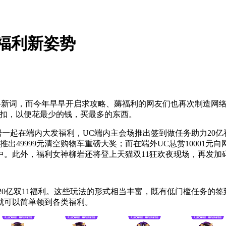
领福利新姿势
等网络新词，而今年早早开启求攻略、薅福利的网友们也再次制造网
折扣，以便花最少的钱，买最多的东西。
柳岩一起在端内大发福利，UC端内主会场推出签到做任务助力20亿
推出49999元清空购物车重磅大奖；而在端外UC悬赏10001
中。此外，福利女神柳岩还将登上天猫双11狂欢夜现场，再发加
20亿双11福利。这些玩法的形式相当丰富，既有低门槛任务的
就可以简单领到各类福利。