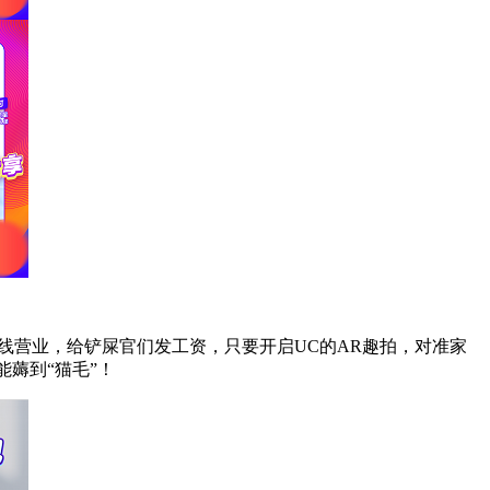
线营业，给铲屎官们发工资，只要开启UC的AR趣拍，对准家
能薅到“猫毛”！