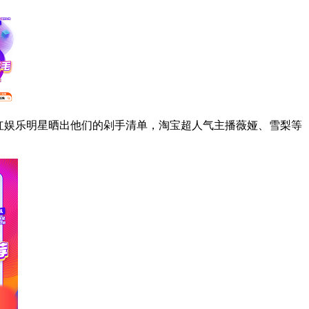
当红娱乐明星晒出他们的剁手清单，淘宝超人气主播薇娅、雪梨等