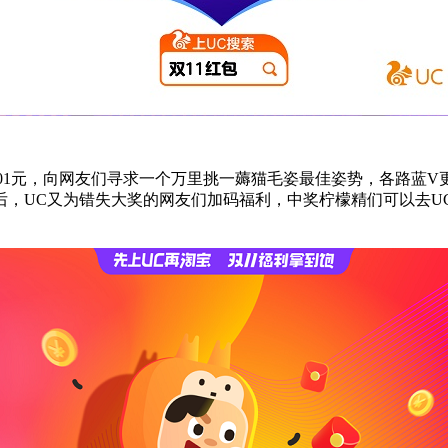
001元，向网友们寻求一个万里挑一薅猫毛姿最佳姿势，各路蓝
，UC又为错失大奖的网友们加码福利，中奖柠檬精们可以去UC