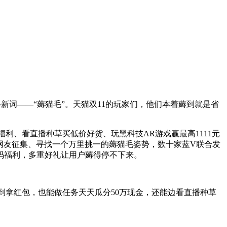
络新词——“薅猫毛”。天猫双11的玩家们，他们本着薅到就是省
福利、看直播种草买低价好货、玩黑科技AR游戏赢最高1111元
元向网友征集、寻找一个万里挑一的薅猫毛姿势，数十家蓝V联合发
码福利，多重好礼让用户薅得停不下来。
签到拿红包，也能做任务天天瓜分50万现金，还能边看直播种草