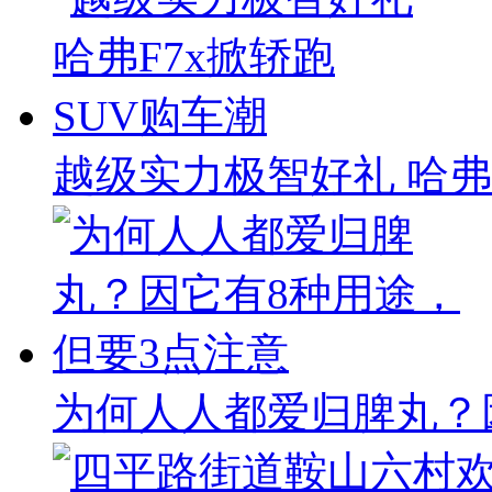
越级实力极智好礼 哈弗
为何人人都爱归脾丸？