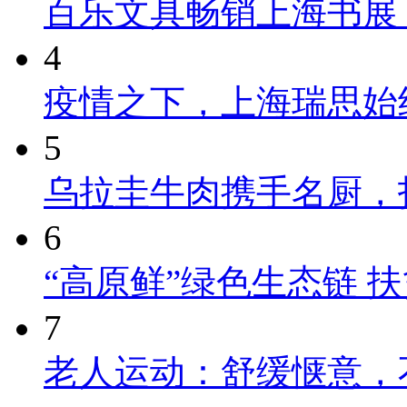
百乐文具畅销上海书展
4
疫情之下，上海瑞思始
5
乌拉圭牛肉携手名厨，
6
“高原鲜”绿色生态链 
7
老人运动：舒缓惬意，