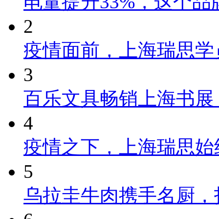
电量提升33%，这个
2
疫情面前，上海瑞思学
3
百乐文具畅销上海书展
4
疫情之下，上海瑞思始
5
乌拉圭牛肉携手名厨，