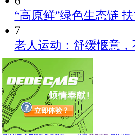
6
“高原鲜”绿色生态链 
7
老人运动：舒缓惬意，