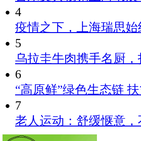
4
疫情之下，上海瑞思始
5
乌拉圭牛肉携手名厨，
6
“高原鲜”绿色生态链 
7
老人运动：舒缓惬意，