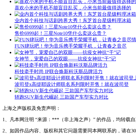
喜欢小米的手机不能盲目乱买，小米当前最值得选择的
业内首个科技与话剧跨界大秀！东芝首台星级料理冰箱
售价6999起！三星Note10凭什么卖这么贵？
FUN肆玩吧！华为音乐携手荣耀手机，让青春之音尽
女神节，宠爱自己的双眼——抗疫女神抗“干”记
科技牵手时尚 IP联合焕新科沃斯品牌活力
波司登x高缇耶设计师联名系列限时开售！就在波司登
轿跑SUV新生代崛起 三款国产车型实力对比
上海之声版权及免责声明：
1、凡本网注明 “来源：***（非上海之声）” 的作品，均
2、如因作品内容、版权和其它问题需要同本网联系的，请在3