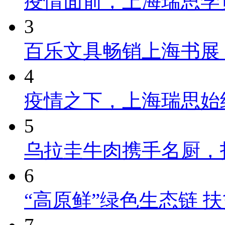
疫情面前，上海瑞思学
3
百乐文具畅销上海书展
4
疫情之下，上海瑞思始
5
乌拉圭牛肉携手名厨，
6
“高原鲜”绿色生态链 