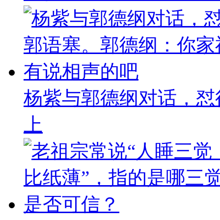
杨紫与郭德纲对话，怼
上