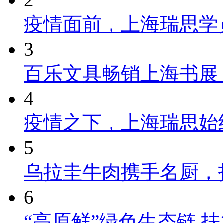
疫情面前，上海瑞思学
3
百乐文具畅销上海书展
4
疫情之下，上海瑞思始
5
乌拉圭牛肉携手名厨，
6
“高原鲜”绿色生态链 