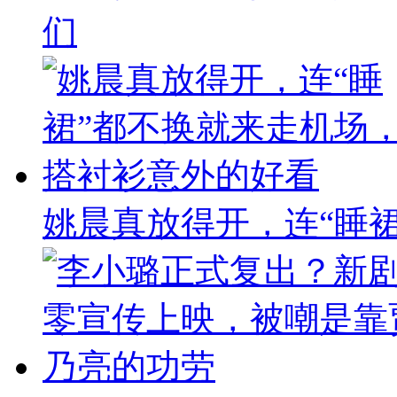
们
姚晨真放得开，连“睡