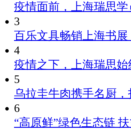
疫情面前，上海瑞思学
3
百乐文具畅销上海书展
4
疫情之下，上海瑞思始
5
乌拉圭牛肉携手名厨，
6
“高原鲜”绿色生态链 