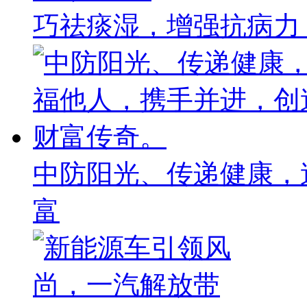
巧祛痰湿，增强抗病力
中防阳光、传递健康，
富