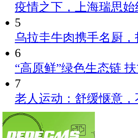
疫情之下，上海瑞思始
5
乌拉圭牛肉携手名厨，
6
“高原鲜”绿色生态链 
7
老人运动：舒缓惬意，