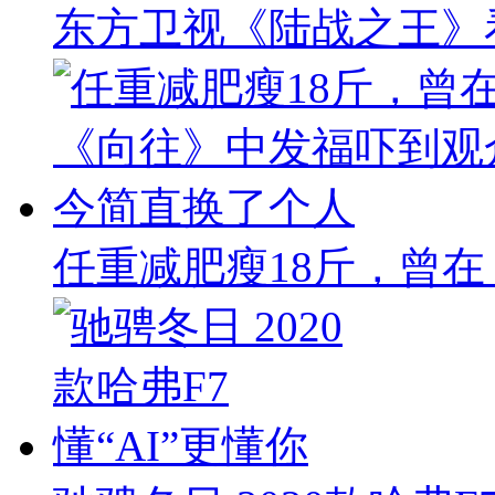
东方卫视《陆战之王》
任重减肥瘦18斤，曾