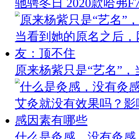
驰骋冬日 2020款哈弗F
原来杨紫只是“艺名”
什么是灸感，没有灸感