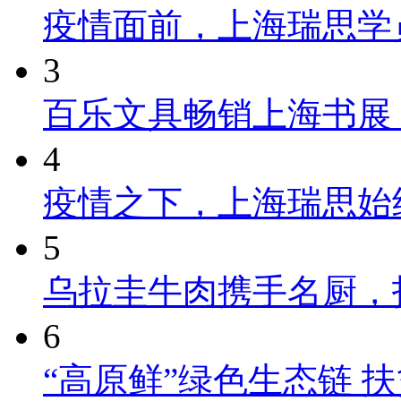
疫情面前，上海瑞思学
3
百乐文具畅销上海书展
4
疫情之下，上海瑞思始
5
乌拉圭牛肉携手名厨，
6
“高原鲜”绿色生态链 