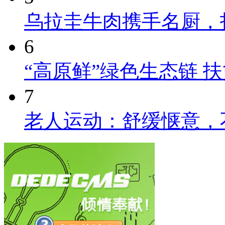
乌拉圭牛肉携手名厨，
6
“高原鲜”绿色生态链 
7
老人运动：舒缓惬意，