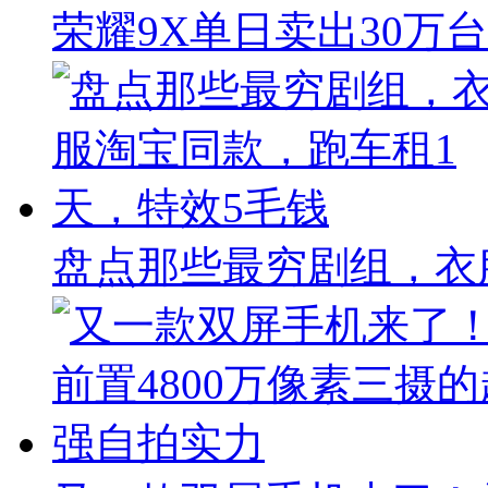
荣耀9X单日卖出30万
盘点那些最穷剧组，衣