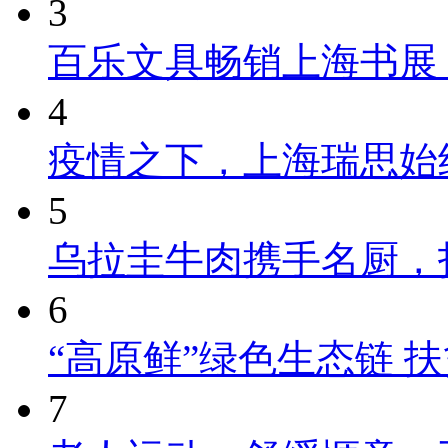
3
百乐文具畅销上海书展
4
疫情之下，上海瑞思始
5
乌拉圭牛肉携手名厨，
6
“高原鲜”绿色生态链 
7