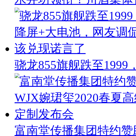
骁龙855旗舰跌至199
富南堂传播集团特约赞助