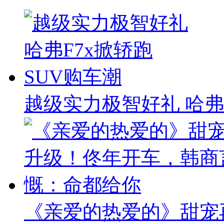
越级实力极智好礼 哈弗
《亲爱的热爱的》甜宠