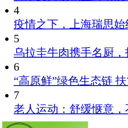
4
疫情之下，上海瑞思始
5
乌拉圭牛肉携手名厨，
6
“高原鲜”绿色生态链 
7
老人运动：舒缓惬意，