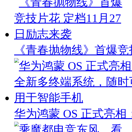
《青春抛物线》首爆竞技
华为鸿蒙 OS 正式亮