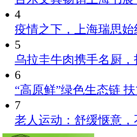
4
疫情之下，上海瑞思始
5
乌拉圭牛肉携手名厨，
6
“高原鲜”绿色生态链 
7
老人运动：舒缓惬意，