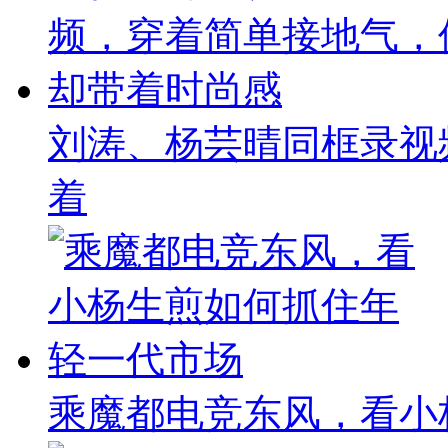
刘涛、杨芸晴同框录视
着
乘魔都电竞东风，看小