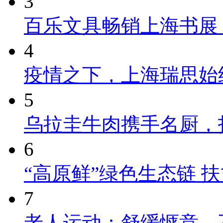
3
百乐文具畅销上海书展
4
疫情之下，上海瑞思始
5
乌拉圭牛肉携手名厨，
6
“高原鲜”绿色生态链 
7
老人运动：舒缓惬意，