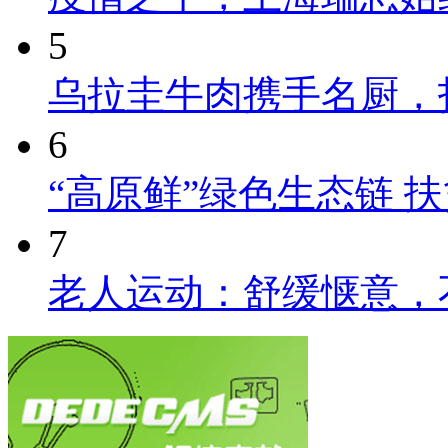
5
乌拉圭牛肉携手名厨，
6
“高原鲜”绿色生态链 
7
老人运动：舒缓惬意，