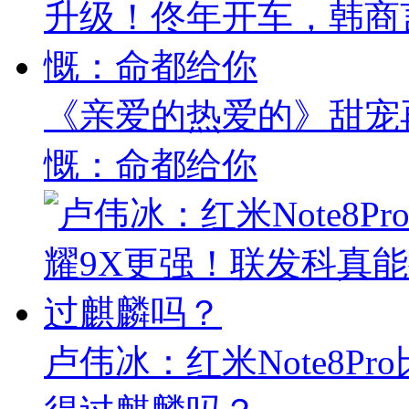
《亲爱的热爱的》甜宠
慨：命都给你
卢伟冰：红米Note8P