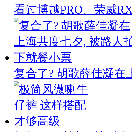
看过博越PRO、荣威RX5
复合了? 胡歌薛佳凝在