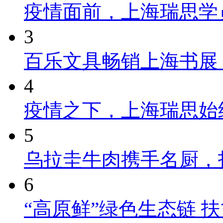
疫情面前，上海瑞思学
3
百乐文具畅销上海书展
4
疫情之下，上海瑞思始
5
乌拉圭牛肉携手名厨，
6
“高原鲜”绿色生态链 