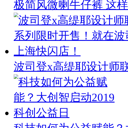
极简风微喇牛仔裤 这
波司登x高缇耶设计师