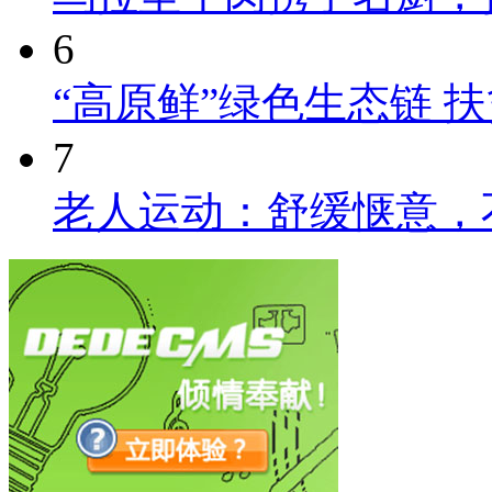
6
“高原鲜”绿色生态链 
7
老人运动：舒缓惬意，