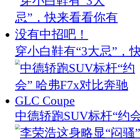
穿小白鞋有“3大忌”，
中德轿跑SUV标杆“约会