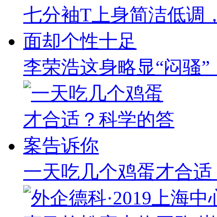
李荣浩这身略显“闷骚
一天吃几个鸡蛋才合适