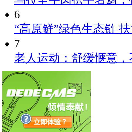
6
“高原鲜”绿色生态链 
7
老人运动：舒缓惬意，