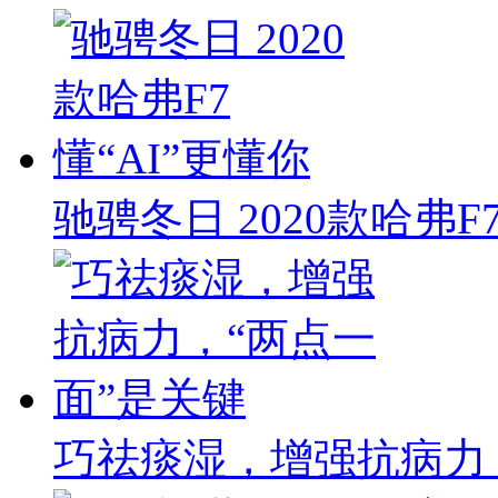
驰骋冬日 2020款哈弗F
巧祛痰湿，增强抗病力