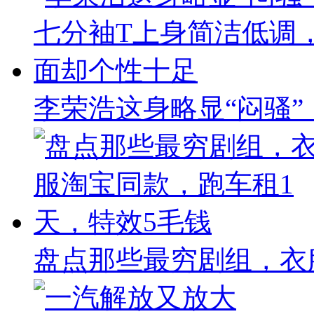
李荣浩这身略显“闷骚
盘点那些最穷剧组，衣