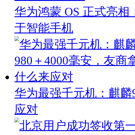
华为鸿蒙 OS 正式亮
于智能手机
华为最强千元机：麒麟9
应对