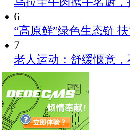
乌拉圭牛肉携手名厨，
6
“高原鲜”绿色生态链 
7
老人运动：舒缓惬意，