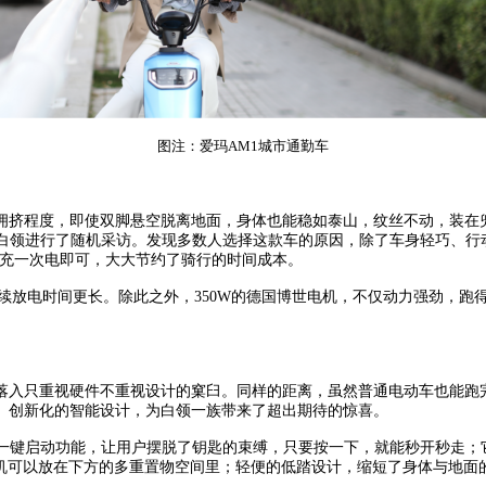
图注：爱玛A
M
1城市通勤车
拥挤程度，即使双脚悬空脱离地面，身体也能稳如泰山，纹丝不动，装在
白领进行了随机采访。发现多数人选择这款车的原因，除了车身轻巧、行动
天充一次电即可，大大节约了骑行的时间成本。
，持续放电时间更长。除此之外，350W的德国博世电机，不仅动力强劲
落入只重视硬件不重视设计的窠臼。同样的距离，虽然普通电动车也能跑
。创新化的智能设计，为白领一族带来了超出期待的惊喜。
的一键启动功能，让用户摆脱了钥匙的束缚，只要按一下，就能秒开秒走；
手机可以放在下方的多重置物空间里；轻便的低踏设计，缩短了身体与地面