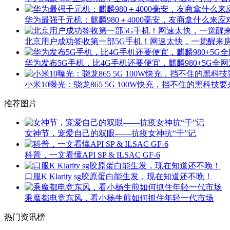
华为最强千元机：麒麟980＋4000毫安，友商拿什么来应
北京用户成功签收第一部5G手机！网速太快，一觉醒来
华为发布5G手机，比4G手机还要便宜，麒麟980+5G全网
小米10曝光：骁龙865 5G 100W快充，挡不住的黑科技
推荐图片
女神节，宠爱自己的双眼——抗疫女神抗“干”记
科普，一文看懂API SP & ILSAC GF-6
口服K Klarity sg胶原蛋白能生发，现在知道还不晚！
乘魔都电竞东风，看小杨生煎如何抓住年轻一代市场
热门资讯榜