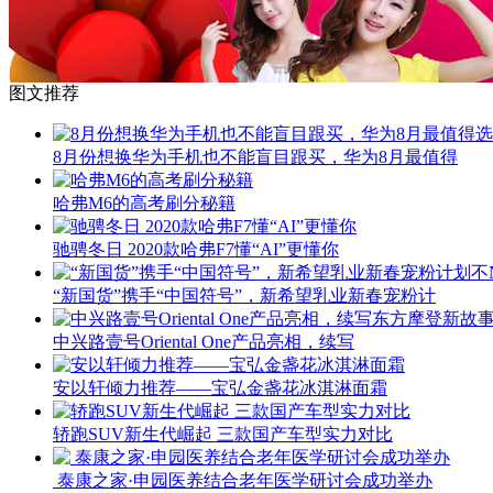
图文推荐
8月份想换华为手机也不能盲目跟买，华为8月最值得
哈弗M6的高考刷分秘籍
驰骋冬日 2020款哈弗F7懂“AI”更懂你
“新国货”携手“中国符号”，新希望乳业新春宠粉计
中兴路壹号Oriental One产品亮相，续写
安以轩倾力推荐——宝弘金盏花冰淇淋面霜
轿跑SUV新生代崛起 三款国产车型实力对比
​ 泰康之家·申园医养结合老年医学研讨会成功举办