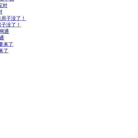
对
房子没了！
通
要来了