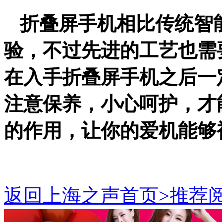
折叠屏手机
相比
传统智
验
，
不过
先进的工艺也需
在入手折叠屏手机之后一
注意
保养，小心呵护，才
的
作用
，
让你的爱机
能够
返回上海之声首页>推荐阅