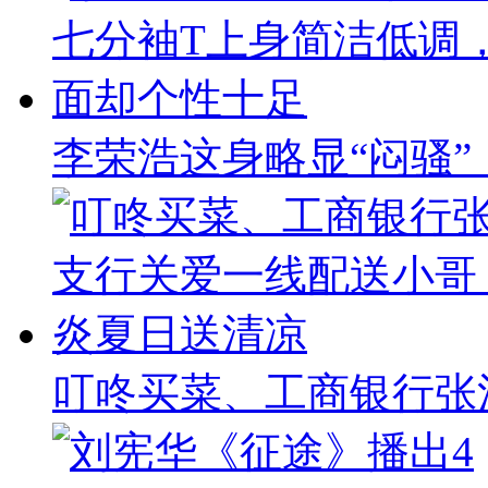
李荣浩这身略显“闷骚
叮咚买菜、工商银行张