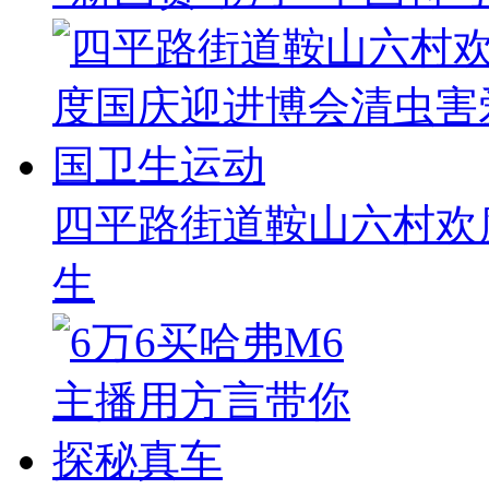
四平路街道鞍山六村欢
生