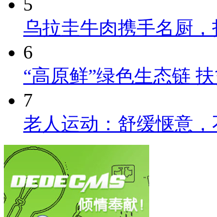
5
乌拉圭牛肉携手名厨，
6
“高原鲜”绿色生态链 
7
老人运动：舒缓惬意，