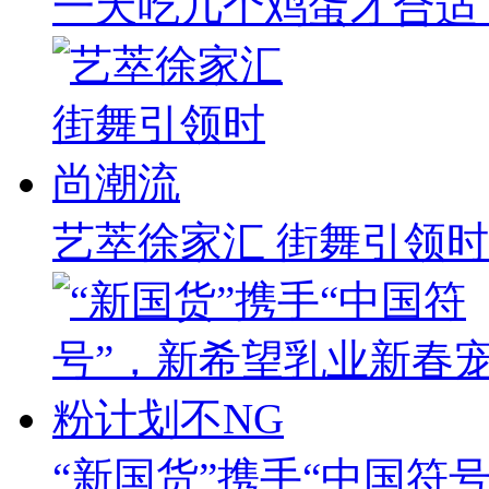
一天吃几个鸡蛋才合适
艺萃徐家汇 街舞引领
“新国货”携手“中国符