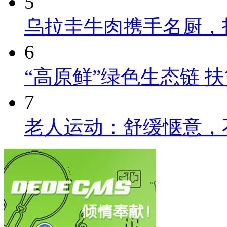
5
乌拉圭牛肉携手名厨，
6
“高原鲜”绿色生态链 
7
老人运动：舒缓惬意，