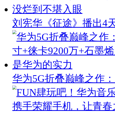
刘宪华《征途》播出4天
华为5G折叠巅峰之作：8