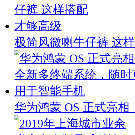
极简风微喇牛仔裤 这
华为鸿蒙 OS 正式亮