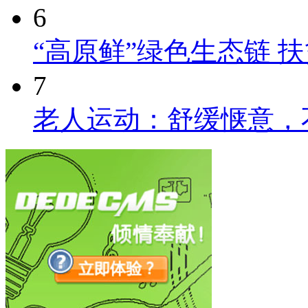
6
“高原鲜”绿色生态链 
7
老人运动：舒缓惬意，