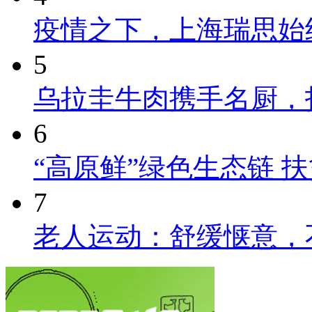
疫情之下，上海瑞思始
5
乌拉圭牛肉携手名厨，
6
“高原鲜”绿色生态链 
7
老人运动：舒缓惬意，