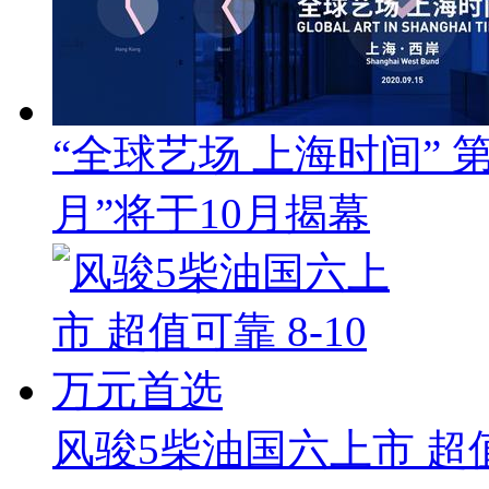
“全球艺场 上海时间”
月”将于10月揭幕
风骏5柴油国六上市 超值