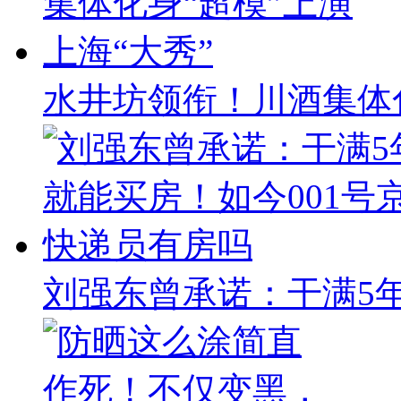
水井坊领衔！川酒集体化
刘强东曾承诺：干满5年