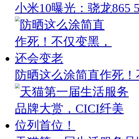
小米10曝光：骁龙865 
防晒这么涂简直作死！