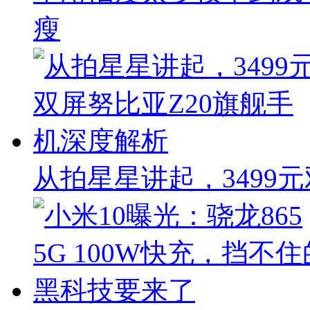
瘦
从拍星星讲起，3499