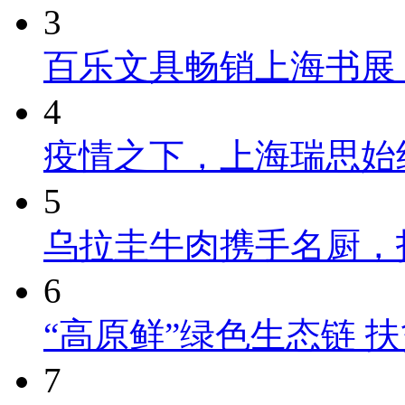
3
百乐文具畅销上海书展
4
疫情之下，上海瑞思始
5
乌拉圭牛肉携手名厨，
6
“高原鲜”绿色生态链 
7