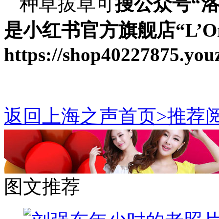
种草拔草可
搜公众号“洛
是
小红书
官方旗舰店
“L’O
https://shop40227875.yo
返回上海之声首页>推荐阅
图文推荐