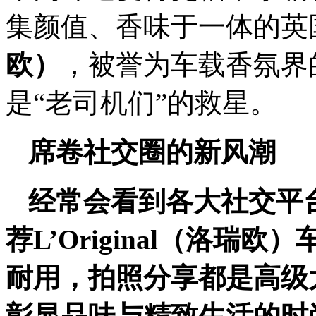
集颜值、香味于一体的英国轻奢
欧）
，被誉为车载香氛界
是“老司机们”的救星。
席卷社交
圈的
新风潮
经常会看到
各大
社交
平
荐
L’Original（洛
耐用，
拍照分享都是高级
彰显品味
与精致生活
的时