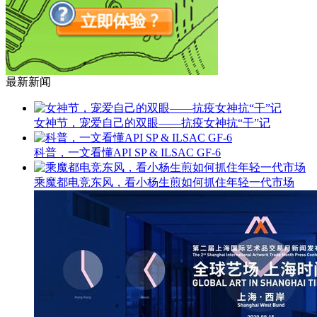
最新新闻
女神节，宠爱自己的双眼——抗疫女神抗“干”记
科普，一文看懂API SP & ILSAC GF-6
乘魔都电竞东风，看小杨生煎如何抓住年轻一代市场