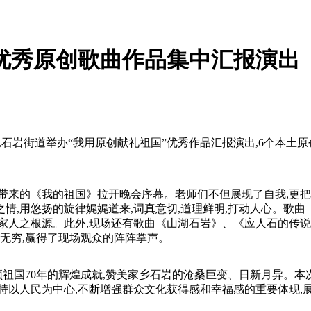
优秀原创歌曲作品集中汇报演出
7日晚,石岩街道举办“我用原创献礼祖国”优秀作品汇报演出,6个本
带来的《我的祖国》拉开晚会序幕。老师们不但展现了自我,更把
情,用悠扬的旋律娓娓道来,词真意切,道理鲜明,打动人心。歌曲
家人之根源。此外,现场还有歌曲《山湖石岩》、《应人石的传说
味无穷,赢得了现场观众的阵阵掌声。
颂祖国70年的辉煌成就,赞美家乡石岩的沧桑巨变、日新月异。
持以人民为中心,不断增强群众文化获得感和幸福感的重要体现,展