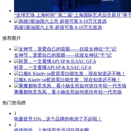
“全球艺场 上海时间” 第二届“上海国际艺术品交易月”将于
风骏5柴油国六上市 超值可靠 8-10万元首选
推荐图片
女神节，宠爱自己的双眼——抗疫女神抗“干”记
科普，一文看懂API SP & ILSAC GF-6
口服K Klarity sg胶原蛋白能生发，现在知道还不晚！
乘魔都电竞东风，看小杨生煎如何抓住年轻一代市场
热门资讯榜
1
电量提升33%，这个品牌的电池了不起啦！
2
疫情面前，上海瑞思学员泪目朋友圈