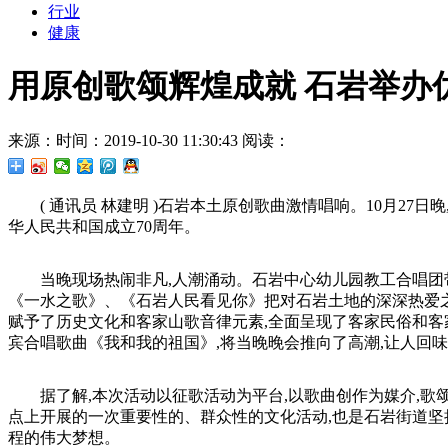
行业
健康
用原创歌颂辉煌成就 石岩举办
来源：
时间：2019-10-30 11:30:43
阅读：
( 通讯员 林建明 )石岩本土原创歌曲激情唱响。10月2
华人民共和国成立70周年。
当晚现场热闹非凡,人潮涌动。石岩中心幼儿园教工合唱团
《一水之歌》、《石岩人民看见你》把对石岩土地的深深热爱之
赋予了历史文化和客家山歌音律元素,全面呈现了客家民俗和客
宾合唱歌曲《我和我的祖国》,将当晚晚会推向了高潮,让人回
据了解,本次活动以征歌活动为平台,以歌曲创作为媒介,歌
点上开展的一次重要性的、群众性的文化活动,也是石岩街道坚
程的伟大梦想。