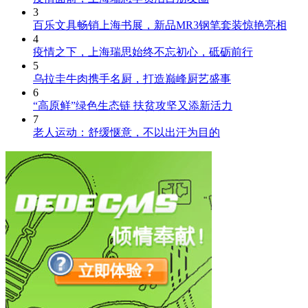
3
百乐文具畅销上海书展，新品MR3钢笔套装惊艳亮相
4
疫情之下，上海瑞思始终不忘初心，砥砺前行
5
乌拉圭牛肉携手名厨，打造巅峰厨艺盛事
6
“高原鲜”绿色生态链 扶贫攻坚又添新活力
7
老人运动：舒缓惬意，不以出汗为目的