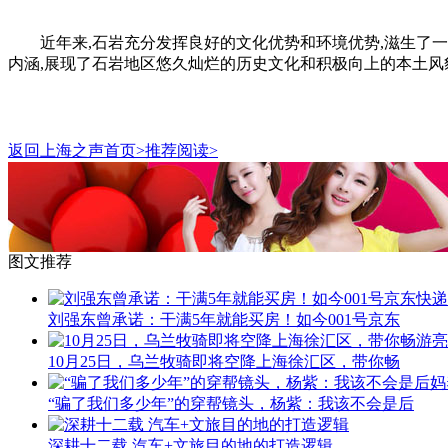
近年来,石岩充分发挥良好的文化优势和环境优势,滋生了
内涵,展现了石岩地区悠久灿烂的历史文化和积极向上的本土风
返回上海之声首页>推荐阅读>
图文推荐
刘强东曾承诺：干满5年就能买房！如今001号京东
10月25日，乌兰牧骑即将空降上海徐汇区，带你畅
“骗了我们多少年”的穿帮镜头，杨紫：我该不会是后
深耕十二载 汽车+文旅目的地的打造逻辑