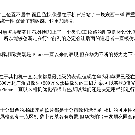
”,再加上位置不居中,而且凸起,像是在手机背后帖了一块东西一样,严重破
和统一性,保证了精致感、也更加漂亮。
光对焦模块整齐排布,外围加上了一个类似CD纹路的雕刻圆环设计
排列。所以能够创新走在行业前列的必定会让后面的追赶者一直模仿,
标,精致美观是iPhone一直以来的表现,但在华为不断的努力之下,在华为M
主,就在于其相机一直以来都是最顶级的表现,但现在华为和苹果已
600万超广角摄像头+800万长焦摄像头的三摄方案,可以实现3倍光学
到iPhone一直以来相机优化都很出色,所以我们还是决定用样张进
是十分出色的,拍出来的照片都是十分精致和漂亮的,相机的可用性
风格会有一点区别,萝卜青菜各有所爱,但华为拍出来发朋友圈会