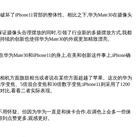
坏了iPhone11背部的整体性。相比之下,华为Mate30在摄像头
,保证摄像头合理摆放的同时,引领了行业新的多摄摆放方式,我都
持续的创新也使得华为Mate30的外观更加精致漂亮。
ate30和iPhone11的身上,在美和创新这件事上,iPhone确
经在相机方面旗鼓相当或者说在某些方面超越了苹果。这次的华为
变焦、5倍混合变焦和30倍数字变焦;iPhone11则采用了1200
行对比,看看二者实际表现。
不用怀疑。但因为华为一直是和徕卡合作,在调色上会多一些徕
得到点赞更多,观感更好。