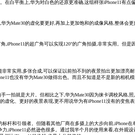
在白平衡上,华为对白色的还原更准确,这组样张iPhone11有点
华为Mate30的虚化要更好,再加上更加饱和的成像风格,整体会
广角,iPhone11的超广角可以实现120°的广角拍摄,非常实用
个功能非常实用,多张合成,可以保证以前拍不到的夜景拍出更加漂亮耐
one11也没有华为Mate30做得出色。而且不知道是不是新的相机模
手一拍就是大片。但相比之下,华为Mate30因为徕卡调校风格
化、更好的夜景表现,更不用说华为有iPhone11没有的变焦表
的标杆和引领者。但随着其他厂商在多摄上的大步向前,iPhone在单
iPhone11必然逊色很多。通过我半个月的使用来看,在外观设计