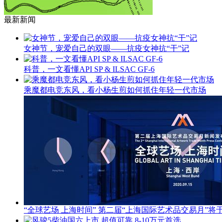
最新新闻
女神节，宠爱自己的双眼——抗疫女神抗“干”记
科普，一文看懂API SP & ILSAC GF-6
乘魔都电竞东风，看小杨生煎如何抓住年轻一代市场
“全球艺场 上海时间” 第二届“上海国际艺术品交易月”将于