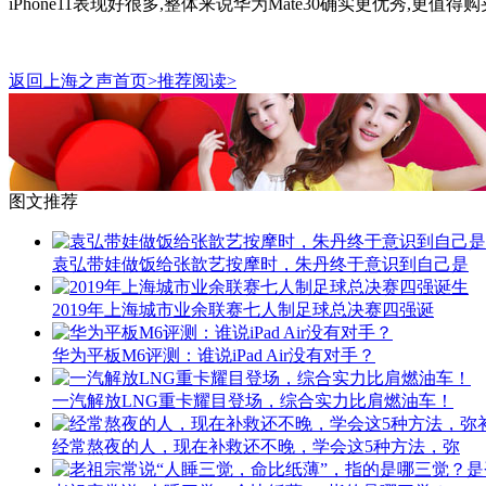
iPhone11表现好很多,整体来说华为Mate30确实更优秀,更值得购
返回上海之声首页>推荐阅读>
图文推荐
袁弘带娃做饭给张歆艺按摩时，朱丹终于意识到自己是
2019年上海城市业余联赛七人制足球总决赛四强诞
华为平板M6评测：谁说iPad Air没有对手？
一汽解放LNG重卡耀目登场，综合实力比肩燃油车！
经常熬夜的人，现在补救还不晚，学会这5种方法，弥