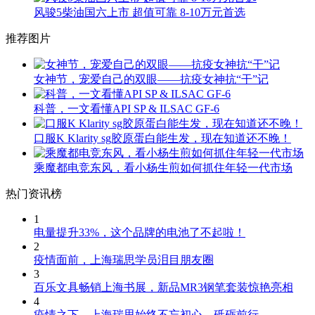
风骏5柴油国六上市 超值可靠 8-10万元首选
推荐图片
女神节，宠爱自己的双眼——抗疫女神抗“干”记
科普，一文看懂API SP & ILSAC GF-6
口服K Klarity sg胶原蛋白能生发，现在知道还不晚！
乘魔都电竞东风，看小杨生煎如何抓住年轻一代市场
热门资讯榜
1
电量提升33%，这个品牌的电池了不起啦！
2
疫情面前，上海瑞思学员泪目朋友圈
3
百乐文具畅销上海书展，新品MR3钢笔套装惊艳亮相
4
疫情之下，上海瑞思始终不忘初心，砥砺前行